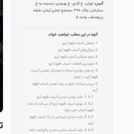
آدرس:
تهران، خ آزادی، خ بهبودی، نرسیده به خ
ستارخان، پلاک ۳۹۸، مجتمع تجاری آرمان، طبقه
زیرهمکف، واحد ۵
آنچه در این مطلب خواهید خواند
1
معرفی آسیاب قهوه آریو
2
ویژگی‌های آسیاب قهوه آریو
3
نحوه عملکرد آسیاب قهوه آریو
4
مهم‌ترین قطعات آسیاب قهوه آریو
5
راه های برقراری ارتباط با نمایندگی تعمیر آسیاب
قهوه آریو در تهران
6
بررسی ایرادات رایج در روند تعمیر آسیاب قهوه
آریو
6.1
1. علت روشن نشدن آسیاب قهوه آریو
6.2
2. موتور آسیاب قهوه آریو کار می‌ کند اما دانه
قهوه آسیاب نمی‌ شود
6.3
3. علت صدای غیرعادی یا زیاد آسیاب قهوه
ت
آریو
6.4
4. علت آسیاب نشدن نشدن یکنواخت دانه