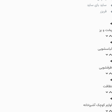
ساید بای ساید
فریزر
پخت و پز
لباسشویی
ظرفشویی
نظافت
لوازم کوچک آشپزخانه