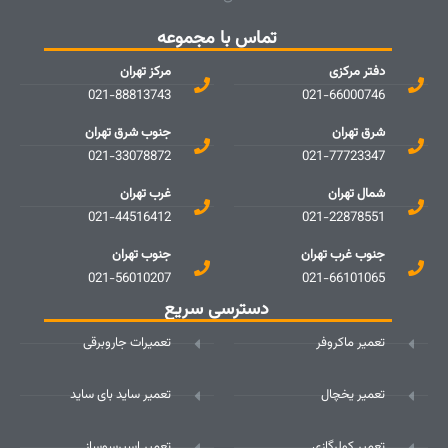
تماس با مجموعه
دفتر مرکزی
مرکز تهران
021-88813743
021-66000746
شرق تهران
جنوب شرق تهران
021-33078872
021-77723347
شمال تهران
غرب تهران
021-44516412
021-22878551
جنوب غرب تهران
جنوب تهران
021-56010207
021-66101065
دسترسی سریع
تعمیر ماکروفر
تعمیرات جاروبرقی
تعمیر یخچال
تعمیر ساید بای ساید
تعمیر کولرگازی
تعمیر اسپرسوساز