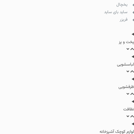
یخچال
ساید بای ساید
فریزر
پخت و پز
لباسشویی
ظرفشویی
نظافت
لوازم کوچک آشپزخانه