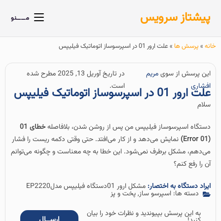
پیشتاز سرویس
مــــنو
خانه
»
پرسش ها
»
علت ارور 01 در اسپرسوساز اتوماتیک فیلیپس
این پرسش از سوی
مریم
در تاریخ آوریل 13, 2025 مطرح شده
افشاری
است.
علت ارور 01 در اسپرسوساز اتوماتیک فیلیپس
سلام
دستگاه اسپرسوساز فیلیپس من پس از روشن شدن، بلافاصله
خطای 01
(Error 01)
نمایش می‌دهد و از کار می‌افتد. حتی وقتی دکمه ریست را فشار
می‌دهم، مشکل برطرف نمی‌شود. این خطا به چه معناست و چگونه می‌توانم
آن را رفع کنم؟
ایراد دستگاه به اختصار:
مشکل ارور 01
دستگاه فیلیپس مدل
EP2220
دسته ها:
اسپرسو ساز
,
پخت و پز
به این پرسش بپیوندید و نظرات خود را بیان
ارســال
کنید!