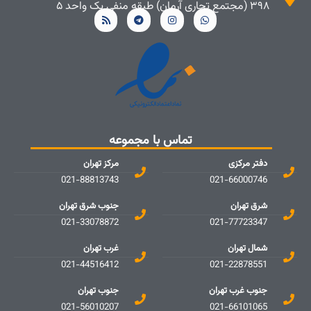
۳۹۸ (مجتمع تجاری آرمان) طبقه منفی یک واحد ۵
تماس با مجموعه
دفتر مرکزی
مرکز تهران
021-88813743
021-66000746
شرق تهران
جنوب شرق تهران
021-33078872
021-77723347
شمال تهران
غرب تهران
021-44516412
021-22878551
جنوب غرب تهران
جنوب تهران
021-56010207
021-66101065