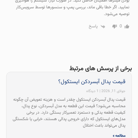
بودن فیلترها اطمینان حاصل کنید. در صورت نیاز، سیستم را هواگیری
نمایید. اگر خطا باقی ماند، بررسی پمپ و سنسورها توسط سرویس‌کار
توصیه می‌شود.
0
پاسخ
برخی از پرسش های مرتبط
قیمت پدال آبسردکن ایستکول؟
جولای 11, 2026
1 دیدگاه
قیمت پدال آبسردکن ایستکول چقدر است و هزینه تعویض آن چگونه
محاسبه می‌شود؟ قیمت این قطعه به مدل آبسردکن، نوع پدال،
کیفیت قطعه یدکی و دستمزد تعمیرکار بستگی دارد. در برخی
مدل‌های ایستکول که دارای خروجی پدالی هستند، خرابی یا شکستگی
پدال می‌تواند باعث اختلال
مطالعه »