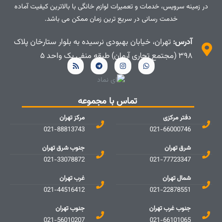
در زمینه سرویس، خدمات و تعمیرات لوازم خانگی با بالاترین کیفیت آماده
خدمت رسانی در سریع ترین زمان ممکن می باشد.
آدرس:
تهران، خیابان بهبودی نرسیده به بلوار ستارخان پلاک
۳۹۸ (مجتمع تجاری آرمان) طبقه منفی یک واحد ۵
تماس با مجموعه
دفتر مرکزی
مرکز تهران
021-88813743
021-66000746
شرق تهران
جنوب شرق تهران
021-33078872
021-77723347
شمال تهران
غرب تهران
021-44516412
021-22878551
جنوب غرب تهران
جنوب تهران
021-56010207
021-66101065