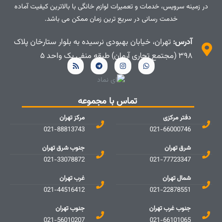
در زمینه سرویس، خدمات و تعمیرات لوازم خانگی با بالاترین کیفیت آماده
خدمت رسانی در سریع ترین زمان ممکن می باشد.
آدرس:
تهران، خیابان بهبودی نرسیده به بلوار ستارخان پلاک
۳۹۸ (مجتمع تجاری آرمان) طبقه منفی یک واحد ۵
تماس با مجموعه
دفتر مرکزی
مرکز تهران
021-88813743
021-66000746
شرق تهران
جنوب شرق تهران
021-33078872
021-77723347
شمال تهران
غرب تهران
021-44516412
021-22878551
جنوب غرب تهران
جنوب تهران
021-56010207
021-66101065