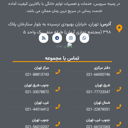
در زمینه سرویس، خدمات و تعمیرات لوازم خانگی با بالاترین کیفیت آماده
خدمت رسانی در سریع ترین زمان ممکن می باشد.
آدرس:
تهران، خیابان بهبودی نرسیده به بلوار ستارخان پلاک
۳۹۸ (مجتمع تجاری آرمان) طبقه منفی یک واحد ۵
تماس با مجموعه
دفتر مرکزی
مرکز تهران
021-88813743
021-66000746
شرق تهران
جنوب شرق تهران
021-33078872
021-77723347
شمال تهران
غرب تهران
021-44516412
021-22878551
جنوب غرب تهران
جنوب تهران
021-56010207
021-66101065