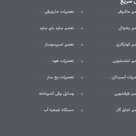
 سریع
یر ماکروفر
تعمیرات جاروبرقی
یر یخچال
تعمیر ساید بای ساید
یر کولرگازی
تعمیر اسپرسوساز
یر لباسشویی
تعمیرات هود
یرات آبسردکن
تعمیرات یخ ساز
یر ظرفشویی
وسایل برقی آشپزخانه
یر اجاق گاز
دستگاه تصفیه آب