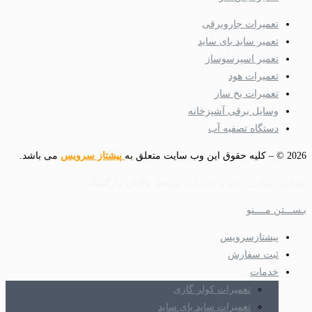
تعمیرات جاروبرقی
تعمیر ساید بای ساید
تعمیر اسپرسوساز
تعمیرات هود
تعمیرات یخ ساز
وسایل برقی آشپزخانه
دستگاه تصفیه آب
2026 © – کلیه حقوق این وب سایت متعلق به
پیشتاز سرویس
می باشد.
طراحی سایت
، سئو و پشتیبانی توسط:
بالابان مارکتینگ
بـســـتن مــــنو
پیشتازسرویس
ثبت سفارش
خدمات
تعمیرات کولر گازی
تعمیرات ساید بای ساید