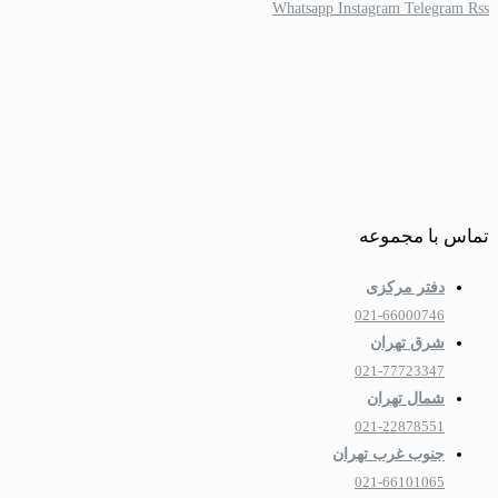
Whatsapp
Instagram
Telegram
Rss
تماس با مجموعه
دفتر مرکزی
021-66000746
شرق تهران
021-77723347
شمال تهران
021-22878551
جنوب غرب تهران
021-66101065