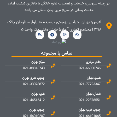
در زمینه سرویس، خدمات و تعمیرات لوازم خانگی با بالاترین کیفیت آماده
خدمت رسانی در سریع ترین زمان ممکن می باشد.
آدرس:
تهران، خیابان بهبودی نرسیده به بلوار ستارخان پلاک
۳۹۸ (مجتمع تجاری آرمان) طبقه منفی یک واحد ۵
تماس با مجموعه
دفتر مرکزی
مرکز تهران
021-88813743
021-66000746
شرق تهران
جنوب شرق تهران
021-33078872
021-77723347
شمال تهران
غرب تهران
021-44516412
021-22878551
جنوب غرب تهران
جنوب تهران
021-56010207
021-66101065