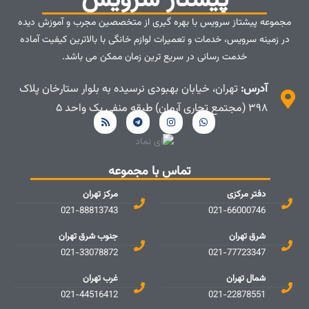
پیشتاز سرویس
مجموعه پیشتاز سرویس با بهره گیری از متخصصین مجرب و آموزش دیده
در زمینه سرویس، خدمات و تعمیرات لوازم خانگی با بالاترین کیفیت آماده
خدمت رسانی در سریع ترین زمان ممکن می باشد.
آدرس:
تهران، خیابان بهبودی نرسیده به بلوار ستارخان پلاک
۳۹۸ (مجتمع تجاری آرمان) طبقه منفی یک واحد ۵
تماس با مجموعه
دفتر مرکزی
مرکز تهران
021-88813743
021-66000746
شرق تهران
جنوب شرق تهران
021-33078872
021-77723347
شمال تهران
غرب تهران
021-44516412
021-22878551